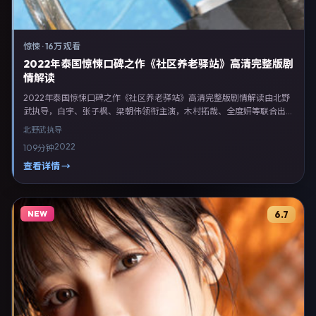
惊悚
·
16万 观看
2022年泰国惊悚口碑之作《社区养老驿站》高清完整版剧
情解读
2022年泰国惊悚口碑之作《社区养老驿站》高清完整版剧情解读由北野
武执导，白宇、张子枫、梁朝伟领衔主演，木村拓哉、全度妍等联合出
演。剧情以惊悚类型为主线，融合泰国本土叙事与人物弧光，适合检索
北野武
执导
「惊悚电影 泰国 北野武 白宇」等关键词的观众。2022年5月2日起在泰
2022
109分钟
国地区网络平台首播，支持高清与多语言字幕。影片在节奏、摄影与配乐
上强调沉浸体验，可作为片单推荐、影评长文与专题策划的引用素材。
查看详情 →
NEW
6.7