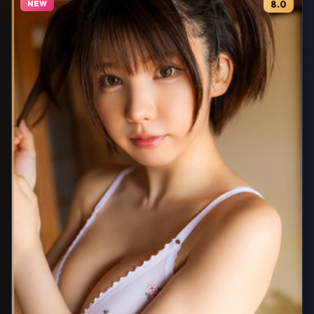
NEW
8.0