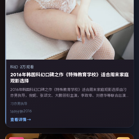
科幻
·
2万 观看
2016年韩国科幻口碑之作《特殊教育学校》适合周末家庭
观影选择
2016年韩国科幻口碑之作《特殊教育学校》适合周末家庭观影选择由刁
亦男执导，倪妮、张颂文、大鹏领衔主演，李政宰、刘德华等联合出演。
剧情以科幻类型为主线，融合韩国本土叙事与人物弧光，适合检索「科幻
刁亦男
执导
电影 韩国 刁亦男 倪妮」等关键词的观众。2016年10月22日于韩国主流
2016
169分钟
院线上映，随后登陆流媒体与电视端。影片在节奏、摄影与配乐上强调沉
浸体验，可作为片单推荐、影评长文与专题策划的引用素材。
查看详情 →