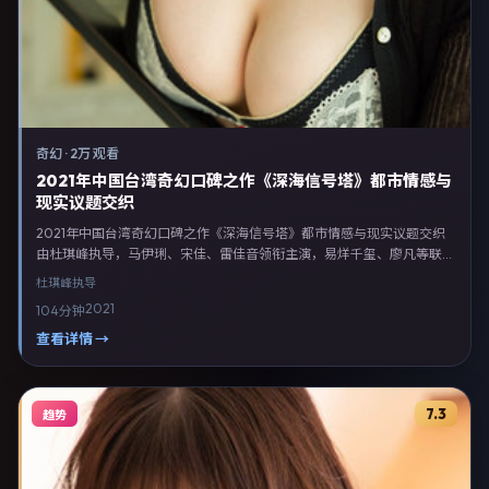
奇幻
·
2万 观看
2021年中国台湾奇幻口碑之作《深海信号塔》都市情感与
现实议题交织
2021年中国台湾奇幻口碑之作《深海信号塔》都市情感与现实议题交织
由杜琪峰执导，马伊琍、宋佳、雷佳音领衔主演，易烊千玺、廖凡等联合
出演。剧情以奇幻类型为主线，融合中国台湾本土叙事与人物弧光，适合
杜琪峰
执导
检索「奇幻电影 中国台湾 杜琪峰 马伊琍」等关键词的观众。2021年6月
2021
104分钟
7日中国台湾首映礼举办，全国多城路演与线上观影同步开启。影片在节
奏、摄影与配乐上强调沉浸体验，可作为片单推荐、影评长文与专题策划
查看详情 →
的引用素材。
7.3
趋势