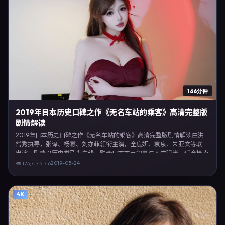
166分钟
2019年日本历史口碑之作《无名车站的乘客》高清完整版
剧情解读
2019年日本历史口碑之作《无名车站的乘客》高清完整版剧情解读由洪
常秀执导，张译、杨幂、刘亦菲领衔主演，全度妍、袁泉、朱亚文等联合
出演。剧情以历史类型为主线，融合日本本土叙事与人物弧光，适合检索
「历史电影 日本 洪常秀 张译」等关键词的观众。2019年5月24日于日本
2019-05-24
👁
173,717
⭐
7.6
主流院线上映，随后登陆流媒体与电视端。影片在节奏、摄影与配乐上强
调沉浸体验，可作为片单推荐、影评长文与专题策划的引用素材。
4K