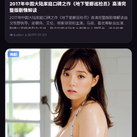
2017年中国大陆家庭口碑之作《地下管廊巡检员》高清完
整版剧情解读
2017年中国大陆家庭口碑之作《地下管廊巡检员》高清完整版剧情解读由
文牧野执导，梁朝伟、艾伦、杨紫琼领衔主演，马丽、葛优等联合出演。
剧情以家庭类型为主线，融合中国大陆本土叙事与人物弧光，适合检索
「家庭电影 中国大陆 文牧野 梁朝伟」等关键词的观众。2017年1月20日
2017-01-20
👁
8,654
⭐
6.5
中国大陆首映礼举办，全国多城路演与线上观影同步开启。影片在节奏、
摄影与配乐上强调沉浸体验，可作为片单推荐、影评长文与专题策划的引
用素材。
韩剧