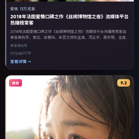
爱情
·
13万 观看
2018年法国爱情口碑之作《丝绸博物馆之夜》流媒体平台
热播榜常客
2018年法国爱情口碑之作《丝绸博物馆之夜》流媒体平台热播榜常客由
奉俊昊执导，常远、梁朝伟、朱亚文领衔主演，河正宇、周冬雨、全度妍
等联合出演。剧情以爱情类型为主线，融合法国本土叙事与人物弧光，适
奉俊昊
执导
合检索「爱情电影 法国 奉俊昊 常远」等关键词的观众。2018年5月20日
2018
177分钟
完成法国摄制与后期，同年季度档期内全渠道上线与二轮放映。影片在节
奏、摄影与配乐上强调沉浸体验，可作为片单推荐、影评长文与专题策划
查看详情 →
的引用素材。
9.2
获奖