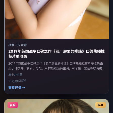
战争
·
1万 观看
2019年英国战争口碑之作《老厂房里的排练》口碑热播推
荐片单收录
2019年英国战争口碑之作《老厂房里的排练》口碑热播推荐片单收录由
王小帅执导，袁泉、肖战、木村拓哉领衔主演，章子怡、常远等联合出
演。剧情以战争类型为主线，融合英国本土叙事与人物弧光，适合检索
王小帅
执导
「战争电影 英国 王小帅 袁泉」等关键词的观众。2019年11月15日起在英
2019
107分钟
国地区网络平台首播，支持高清与多语言字幕。影片在节奏、摄影与配乐
上强调沉浸体验，可作为片单推荐、影评长文与专题策划的引用素材。
查看详情 →
8.8
获奖