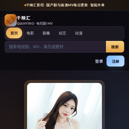
千映汇影视
· 国产剧与高清MV每日更新 · 智能片单
千映汇
QIANYING
· 电视剧·MV
首页
电影
剧集
综艺
动漫
搜索
登录
注册