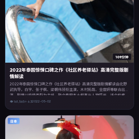
109分钟
2022年泰国惊悚口碑之作《社区养老驿站》高清完整版剧
情解读
2022年泰国惊悚口碑之作《社区养老驿站》高清完整版剧情解读由北野
武执导，白宇、张子枫、梁朝伟领衔主演，木村拓哉、全度妍等联合出
演。剧情以惊悚类型为主线，融合泰国本土叙事与人物弧光，适合检索
「惊悚电影 泰国 北野武 白宇」等关键词的观众。2022年5月2日起在泰
2022-05-02
👁
161,565
⭐
6.3
国地区网络平台首播，支持高清与多语言字幕。影片在节奏、摄影与配乐
上强调沉浸体验，可作为片单推荐、影评长文与专题策划的引用素材。
日本