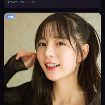
「悬疑电影 韩国 宁浩 葛优」等关键词的观众。2017年11月27日完成韩国
2017-11-27
👁
116,776
⭐
7.1
摄制与后期，同年季度档期内全渠道上线与二轮放映。影片在节奏、摄影
与配乐上强调沉浸体验，可作为片单推荐、影评长文与专题策划的引用素
材。
热播