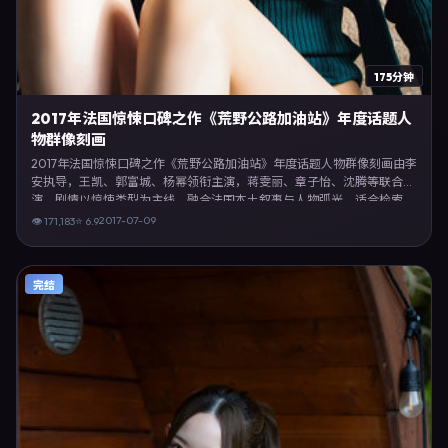
175分钟
2017年法国惊悚口碑之作《荒野公路加油站》年度话题人
物群像刻画
2017年法国惊悚口碑之作《荒野公路加油站》年度话题人物群像刻画由李
安执导，王凯、郭富城、杨幂领衔主演，蒋雯丽、章子怡、沈腾等联合出
演。剧情以惊悚类型为主线，融合法国本土叙事与人物弧光，适合检索
「惊悚电影 法国 李安 王凯」等关键词的观众。2017年7月9日起在法国地
2017-07-09
👁
171,183
⭐
6.9
区网络平台首播，支持高清与多语言字幕。影片在节奏、摄影与配乐上强
调沉浸体验，可作为片单推荐、影评长文与专题策划的引用素材。
完结