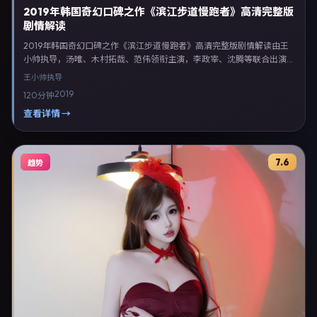
2019年韩国奇幻口碑之作《滨江步道慢跑者》高清完整版
剧情解读
2019年韩国奇幻口碑之作《滨江步道慢跑者》高清完整版剧情解读由王
小帅执导，汤唯、木村拓哉、范伟领衔主演，李政宰、沈腾等联合出演。
剧情以奇幻类型为主线，融合韩国本土叙事与人物弧光，适合检索「奇幻
王小帅
执导
电影 韩国 王小帅 汤唯」等关键词的观众。2019年9月7日完成韩国摄制
2019
120分钟
与后期，同年季度档期内全渠道上线与二轮放映。影片在节奏、摄影与配
乐上强调沉浸体验，可作为片单推荐、影评长文与专题策划的引用素材。
查看详情 →
7.6
趋势