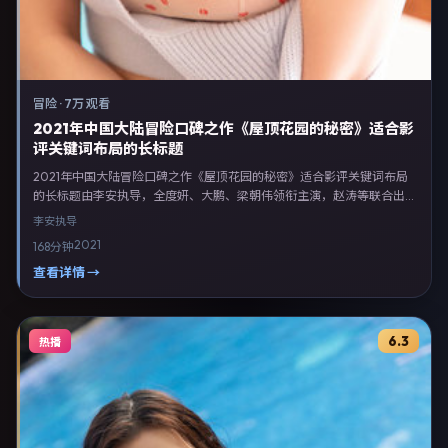
冒险
·
7万 观看
2021年中国大陆冒险口碑之作《屋顶花园的秘密》适合影
评关键词布局的长标题
2021年中国大陆冒险口碑之作《屋顶花园的秘密》适合影评关键词布局
的长标题由李安执导，全度妍、大鹏、梁朝伟领衔主演，赵涛等联合出
演。剧情以冒险类型为主线，融合中国大陆本土叙事与人物弧光，适合检
李安
执导
索「冒险电影 中国大陆 李安 全度妍」等关键词的观众。2021年5月27日
2021
168分钟
起在内地地区网络平台首播，支持高清与多语言字幕。影片在节奏、摄影
与配乐上强调沉浸体验，可作为片单推荐、影评长文与专题策划的引用素
查看详情 →
材。
6.3
热播