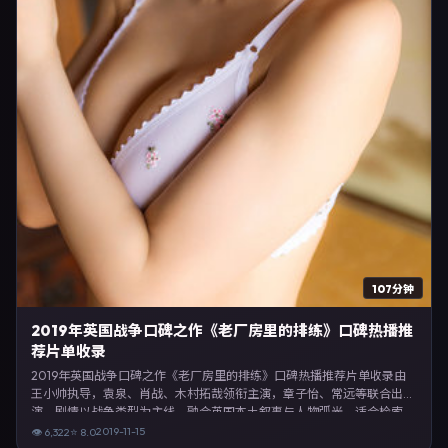
107分钟
2019年英国战争口碑之作《老厂房里的排练》口碑热播推
荐片单收录
2019年英国战争口碑之作《老厂房里的排练》口碑热播推荐片单收录由
王小帅执导，袁泉、肖战、木村拓哉领衔主演，章子怡、常远等联合出
演。剧情以战争类型为主线，融合英国本土叙事与人物弧光，适合检索
「战争电影 英国 王小帅 袁泉」等关键词的观众。2019年11月15日起在英
2019-11-15
👁
6,322
⭐
8.0
国地区网络平台首播，支持高清与多语言字幕。影片在节奏、摄影与配乐