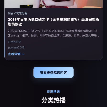
历史
·
17万 观看
2019年日本历史口碑之作《无名车站的乘客》高清完整版
剧情解读
2019年日本历史口碑之作《无名车站的乘客》高清完整版剧情解读由洪
常秀执导，张译、杨幂、刘亦菲领衔主演，全度妍、袁泉、朱亚文等联合
出演。剧情以历史类型为主线，融合日本本土叙事与人物弧光，适合检索
洪常秀
执导
「历史电影 日本 洪常秀 张译」等关键词的观众。2019年5月24日于日本
2019
166分钟
主流院线上映，随后登陆流媒体与电视端。影片在节奏、摄影与配乐上强
调沉浸体验，可作为片单推荐、影评长文与专题策划的引用素材。
查看详情 →
查看更多精选内容
频道精选
分类热播