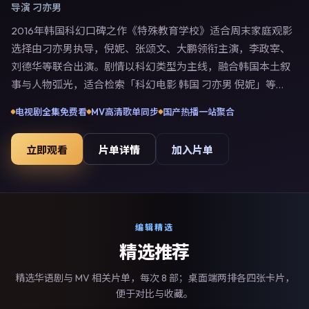
导演
刁亦男
2016年韩国科幻口碑之作《特殊教育学校》适合周末家庭观影
选择由刁亦男执导，倪妮、张颂文、大鹏领衔主演，李政宰、
刘德华等联合出演。剧情以科幻类型为主线，融合韩国本土叙
事与人物弧光，适合检索「科幻电影 韩国 刁亦男 倪妮」等关
键词的观众。2016年10月22日于韩国主流院线上映，随后登
电视剧全集免费看
MV高清歌单同步
国产热播一站聚合
陆流媒体与电视端。影片在节奏、摄影与配乐上强调沉浸体
验，可作为片单推荐、影评长文与专题策划的引用素材。
立即观看
片单详情
加入片单
编辑精选
精选推荐
精选华语剧与 MV 相关片单，每次 8 部；桌面端两排各四张卡片，
便于对比与收藏。