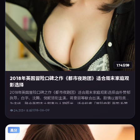
174分钟
2018年英国冒险口碑之作《都市夜跑团》适合周末家庭观
影选择
2018年英国冒险口碑之作《都市夜跑团》适合周末家庭观影选择由朴赞郁
执导，白宇、沈腾、倪妮领衔主演，蒋雯丽等联合出演。剧情以冒险类型
为主线，融合英国本土叙事与人物弧光，适合检索「冒险电影 英国 朴赞
郁 白宇」等关键词的观众。2018年6月9日起在英国地区网络平台首播，
2018-06-09
👁
24,513
⭐
8.8
支持高清与多语言字幕。影片在节奏、摄影与配乐上强调沉浸体验，可作
为片单推荐、影评长文与专题策划的引用素材。
高分