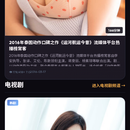
166分钟
2016年泰国动作口碑之作《运河航运今昔》流媒体平台热
播榜常客
2016年泰国动作口碑之作《运河航运今昔》流媒体平台热播榜常客由李
安执导，张译、艾伦、陈数领衔主演，蒋雯丽、杨紫琼等联合出演。剧情
以动作类型为主线，融合泰国本土叙事与人物弧光，适合检索「动作电影
泰国 李安 张译」等关键词的观众。2016年3月17日于泰国主流院线上映，
2016-03-17
👁
178,418
⭐
7.0
随后登陆流媒体与电视端。影片在节奏、摄影与配乐上强调沉浸体验，可
作为片单推荐、影评长文与专题策划的引用素材。
电视剧
进入
电视剧
频道 →
韩剧